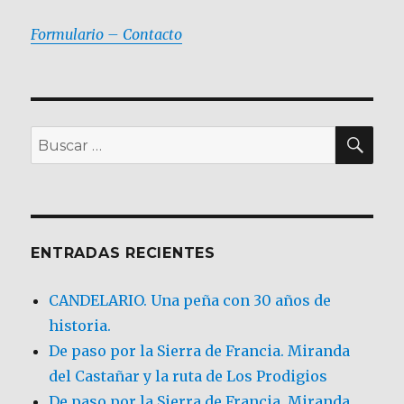
Formulario – Contacto
BU
Buscar
por:
ENTRADAS RECIENTES
CANDELARIO. Una peña con 30 años de
historia.
De paso por la Sierra de Francia. Miranda
del Castañar y la ruta de Los Prodigios
De paso por la Sierra de Francia, Miranda