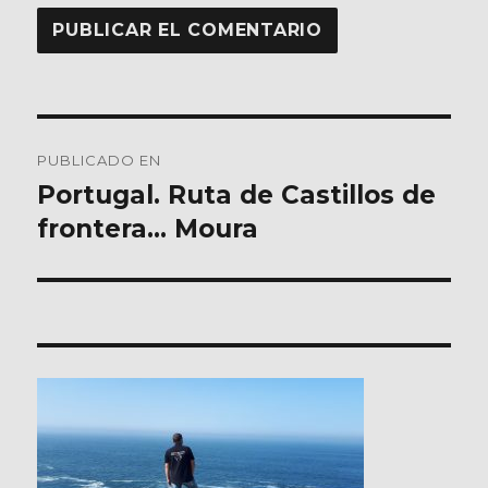
Navegación
PUBLICADO EN
de
Portugal. Ruta de Castillos de
frontera… Moura
entradas