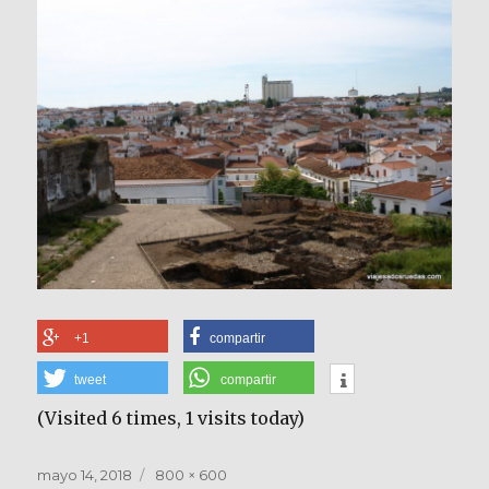
+1
compartir
tweet
compartir
(Visited 6 times, 1 visits today)
Publicado
Tamaño
mayo 14, 2018
800 × 600