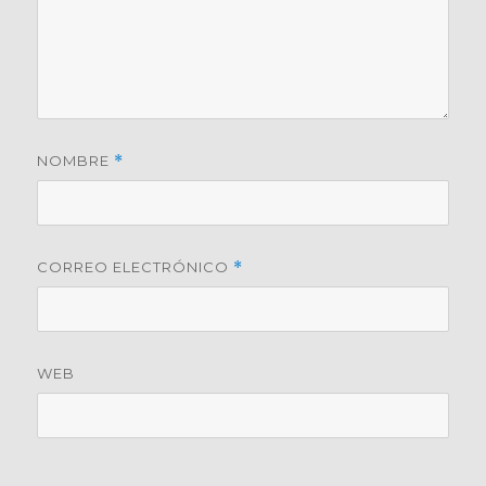
NOMBRE
*
CORREO ELECTRÓNICO
*
WEB