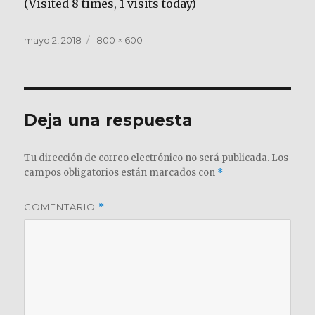
(Visited 8 times, 1 visits today)
Publicado
Tamaño
mayo 2, 2018
800 × 600
el
completo
Deja una respuesta
Tu dirección de correo electrónico no será publicada.
Los
campos obligatorios están marcados con
*
COMENTARIO
*