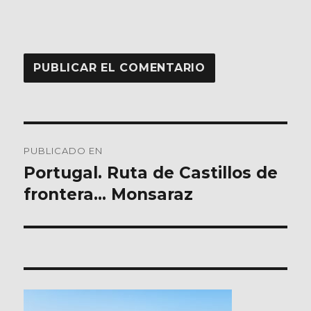
Navegación
PUBLICADO EN
de
Portugal. Ruta de Castillos de
frontera… Monsaraz
entradas