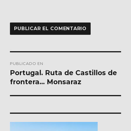
Navegación
PUBLICADO EN
de
Portugal. Ruta de Castillos de
frontera… Monsaraz
entradas