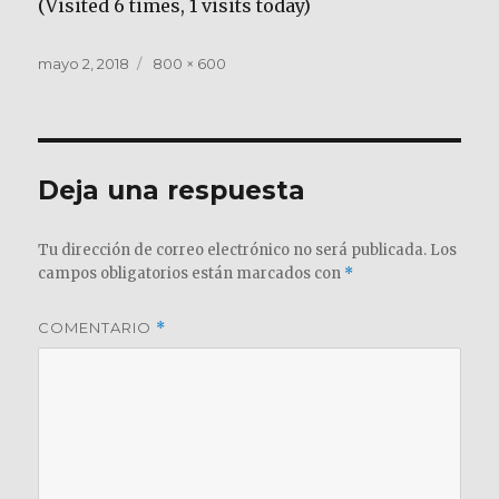
(Visited 6 times, 1 visits today)
Publicado
Tamaño
mayo 2, 2018
800 × 600
el
completo
Deja una respuesta
Tu dirección de correo electrónico no será publicada.
Los
campos obligatorios están marcados con
*
COMENTARIO
*