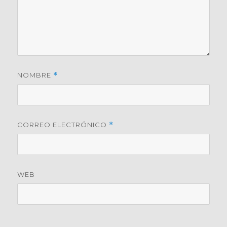
NOMBRE
*
CORREO ELECTRÓNICO
*
WEB