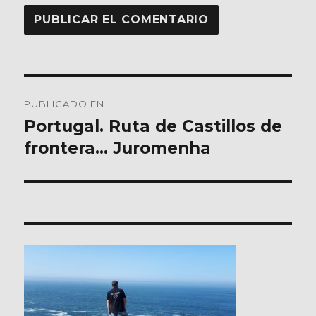
Navegación
PUBLICADO EN
de
Portugal. Ruta de Castillos de
frontera… Juromenha
entradas