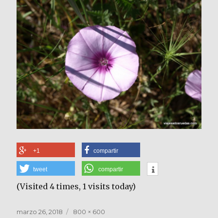
+1
compartir
tweet
compartir
(Visited 4 times, 1 visits today)
Publicado
Tamaño
marzo 26, 2018
800 × 600