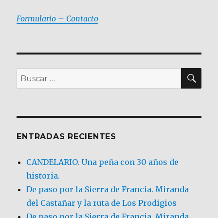
Formulario – Contacto
BU
Buscar
por:
ENTRADAS RECIENTES
CANDELARIO. Una peña con 30 años de
historia.
De paso por la Sierra de Francia. Miranda
del Castañar y la ruta de Los Prodigios
De paso por la Sierra de Francia, Miranda