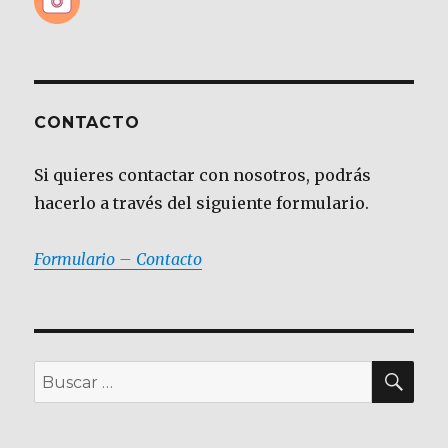
CONTACTO
Si quieres contactar con nosotros, podrás
hacerlo a través del siguiente formulario.
Formulario – Contacto
BU
Buscar
por: