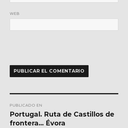
WEB
Navegación
PUBLICADO EN
de
Portugal. Ruta de Castillos de
frontera… Évora
entradas