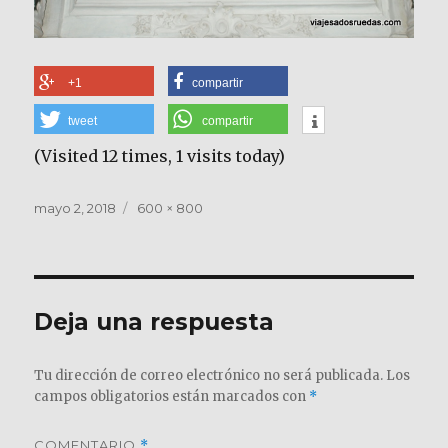
+1
compartir
tweet
compartir
(Visited 12 times, 1 visits today)
Publicado
Tamaño
mayo 2, 2018
600 × 800
el
completo
Deja una respuesta
Tu dirección de correo electrónico no será publicada.
Los
campos obligatorios están marcados con
*
COMENTARIO
*