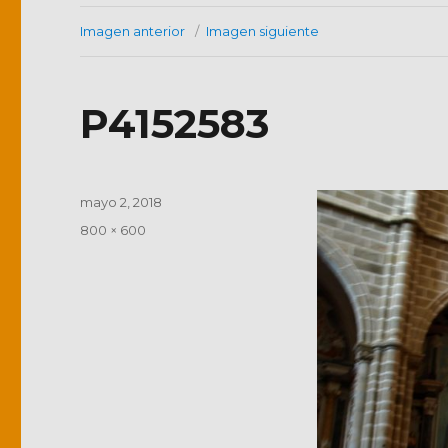
Imagen anterior
Imagen siguiente
P4152583
Publicado
mayo 2, 2018
el
Tamaño
800 × 600
completo