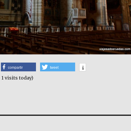
compartir
tweet
 1 visits today)