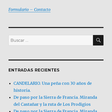
Formulario – Contacto
BU
Buscar
por:
ENTRADAS RECIENTES
CANDELARIO. Una peña con 30 años de
historia.
De paso por la Sierra de Francia. Miranda
del Castañar y la ruta de Los Prodigios
De paso por la Sierra de Francia, Miranda