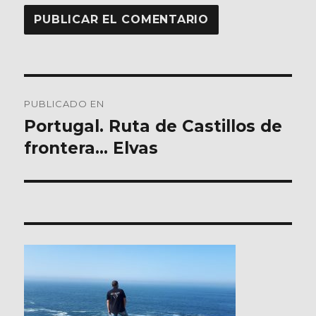
Navegación
PUBLICADO EN
de
Portugal. Ruta de Castillos de
frontera… Elvas
entradas