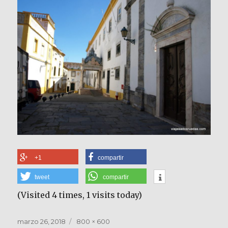
+1
compartir
tweet
compartir
(Visited 4 times, 1 visits today)
Publicado
Tamaño
marzo 26, 2018
800 × 600