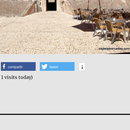
compartir
tweet
 1 visits today)