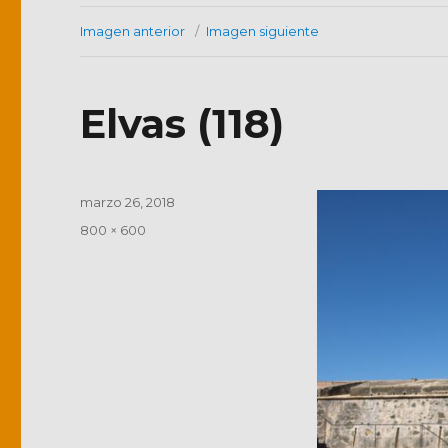
Imagen anterior
Imagen siguiente
Elvas (118)
Publicado
marzo 26, 2018
el
Tamaño
800 × 600
completo