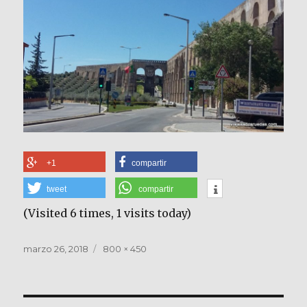
+1
compartir
tweet
compartir
(Visited 6 times, 1 visits today)
Publicado
Tamaño
marzo 26, 2018
800 × 450
el
completo