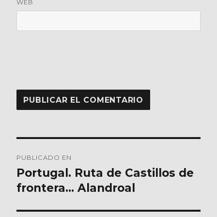
WEB
Navegación
PUBLICADO EN
de
Portugal. Ruta de Castillos de
frontera… Alandroal
entradas