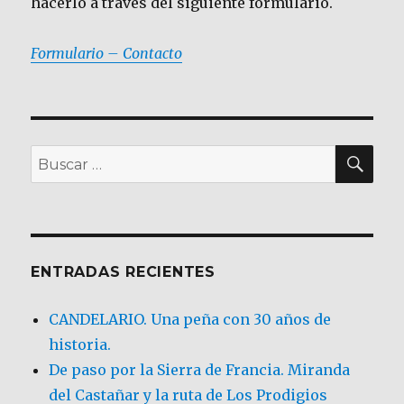
hacerlo a través del siguiente formulario.
Formulario – Contacto
BU
Buscar
por:
ENTRADAS RECIENTES
CANDELARIO. Una peña con 30 años de
historia.
De paso por la Sierra de Francia. Miranda
del Castañar y la ruta de Los Prodigios