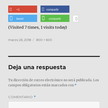
+1
compartir
tweet
compartir
(Visited 7 times, 1 visits today)
Publicado
Tamaño
marzo 26, 2018
800 × 600
el
completo
Deja una respuesta
Tu dirección de correo electrónico no será publicada.
Los
campos obligatorios están marcados con
*
COMENTARIO
*