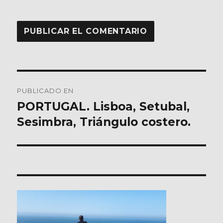
Navegación
PUBLICADO EN
de
PORTUGAL. Lisboa, Setubal,
Sesimbra, Triángulo costero.
entradas