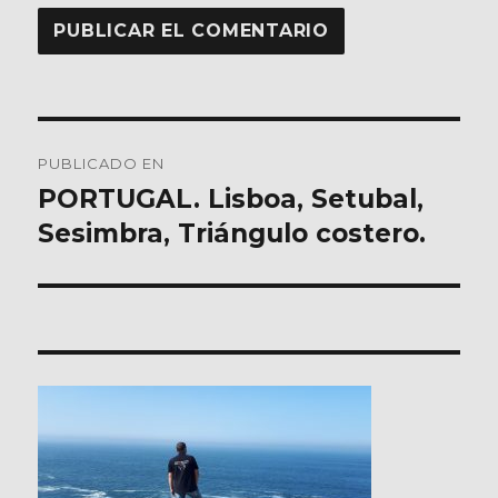
Navegación
PUBLICADO EN
de
PORTUGAL. Lisboa, Setubal,
Sesimbra, Triángulo costero.
entradas