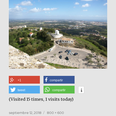
+1
compartir
tweet
compartir
(Visited 15 times, 1 visits today)
Publicado
Tamaño
septiembre 12, 2018
800 × 600