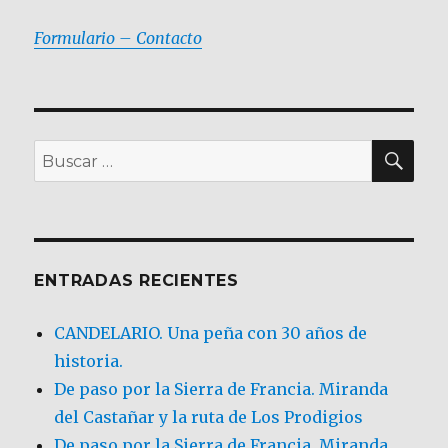
Formulario – Contacto
BU
Buscar
por:
ENTRADAS RECIENTES
CANDELARIO. Una peña con 30 años de
historia.
De paso por la Sierra de Francia. Miranda
del Castañar y la ruta de Los Prodigios
De paso por la Sierra de Francia, Miranda