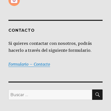
CONTACTO
Si quieres contactar con nosotros, podrás
hacerlo a través del siguiente formulario.
Formulario – Contacto
BU
Buscar
por: