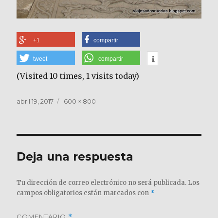
+1
compartir
tweet
compartir
(Visited 10 times, 1 visits today)
Publicado
Tamaño
abril 19, 2017
600 × 800
el
completo
Deja una respuesta
Tu dirección de correo electrónico no será publicada.
Los
campos obligatorios están marcados con
*
COMENTARIO
*