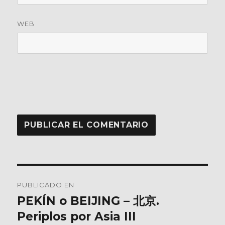
WEB
Navegación
PUBLICADO EN
de
PEKÍN o BEIJING – 北京.
Periplos por Asia III
entradas