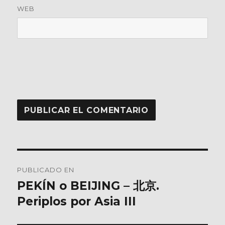
WEB
Navegación
PUBLICADO EN
de
PEKÍN o BEIJING – 北京.
Periplos por Asia III
entradas