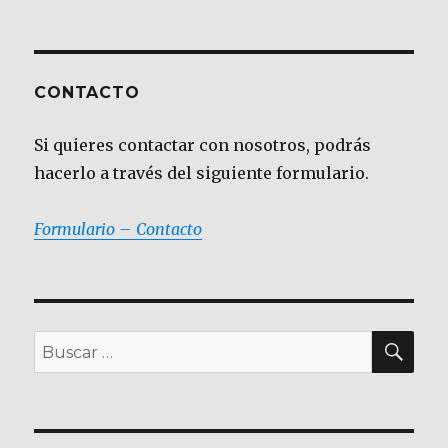
CONTACTO
Si quieres contactar con nosotros, podrás
hacerlo a través del siguiente formulario.
Formulario – Contacto
BU
Buscar
por: