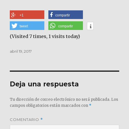
+1
compartir
tweet
compartir
(Visited 7 times, 1 visits today)
Publicado
abril 19, 2017
el
Deja una respuesta
Tu dirección de correo electrónico no será publicada.
Los
campos obligatorios están marcados con
*
COMENTARIO
*