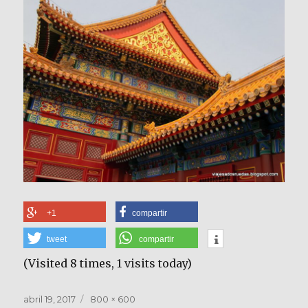
+1
compartir
tweet
compartir
(Visited 8 times, 1 visits today)
Publicado
Tamaño
abril 19, 2017
800 × 600