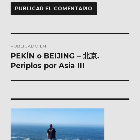
Navegación
PUBLICADO EN
de
PEKÍN o BEIJING – 北京.
Periplos por Asia III
entradas