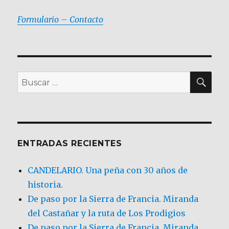
Formulario – Contacto
BU
Buscar
por:
ENTRADAS RECIENTES
CANDELARIO. Una peña con 30 años de
historia.
De paso por la Sierra de Francia. Miranda
del Castañar y la ruta de Los Prodigios
De paso por la Sierra de Francia, Miranda