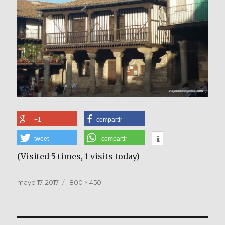
+1
compartir
tweet
compartir
(Visited 5 times, 1 visits today)
Publicado
Tamaño
mayo 17, 2017
800 × 450
el
completo