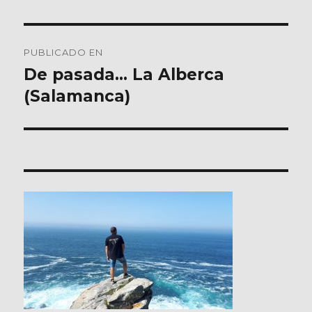
Navegación
PUBLICADO EN
de
De pasada… La Alberca
(Salamanca)
entradas