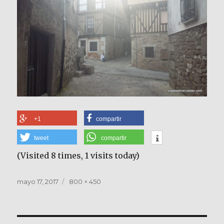
+1
compartir
tweet
compartir
(Visited 8 times, 1 visits today)
Publicado
Tamaño
mayo 17, 2017
800 × 450
el
completo