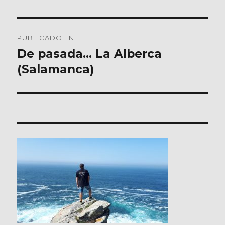
Navegación
PUBLICADO EN
de
De pasada… La Alberca
(Salamanca)
entradas