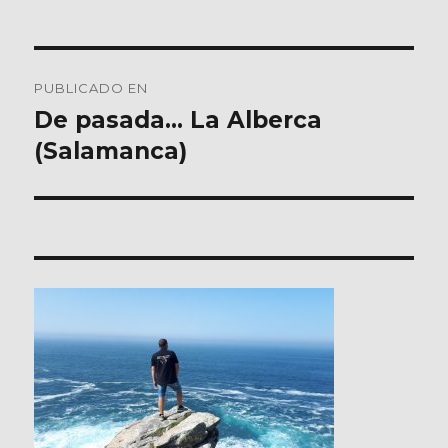
Navegación
PUBLICADO EN
de
De pasada… La Alberca
(Salamanca)
entradas