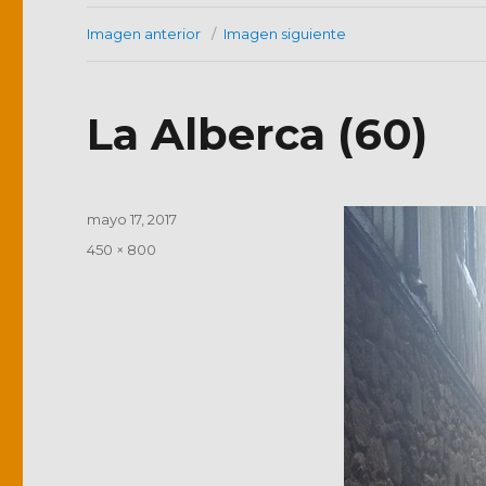
Imagen anterior
Imagen siguiente
La Alberca (60)
Publicado
mayo 17, 2017
el
Tamaño
450 × 800
completo