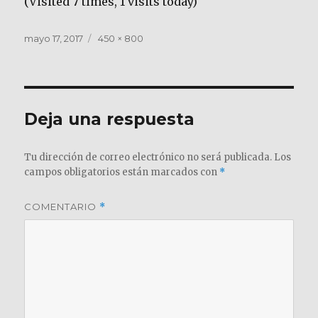
(Visited 7 times, 1 visits today)
Publicado
Tamaño
mayo 17, 2017
450 × 800
el
completo
Deja una respuesta
Tu dirección de correo electrónico no será publicada.
Los
campos obligatorios están marcados con
*
COMENTARIO
*