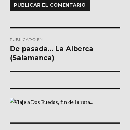
Navegación
PUBLICADO EN
de
De pasada… La Alberca
(Salamanca)
entradas