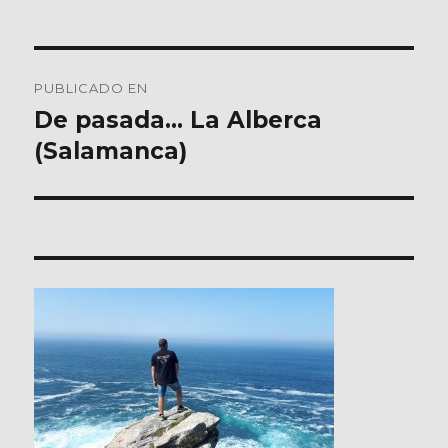
Navegación
PUBLICADO EN
de
De pasada… La Alberca
(Salamanca)
entradas