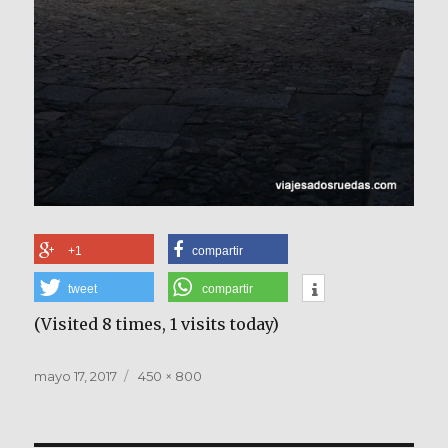
+1
compartir
tweet
compartir
(Visited 8 times, 1 visits today)
Publicado
Tamaño
mayo 17, 2017
450 × 800
el
completo