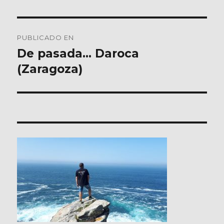
Navegación
PUBLICADO EN
de
De pasada… Daroca
(Zaragoza)
entradas