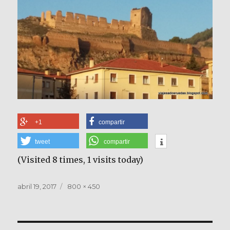
+1
compartir
tweet
compartir
(Visited 8 times, 1 visits today)
Publicado
Tamaño
abril 19, 2017
800 × 450
el
completo