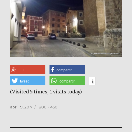
+1
compartir
tweet
compartir
(Visited 5 times, 1 visits today)
Publicado
Tamaño
abril 19, 2017
800 × 450
el
completo