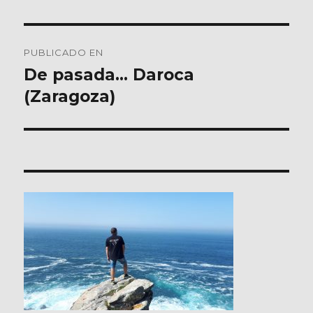
Navegación
PUBLICADO EN
de
De pasada… Daroca
(Zaragoza)
entradas