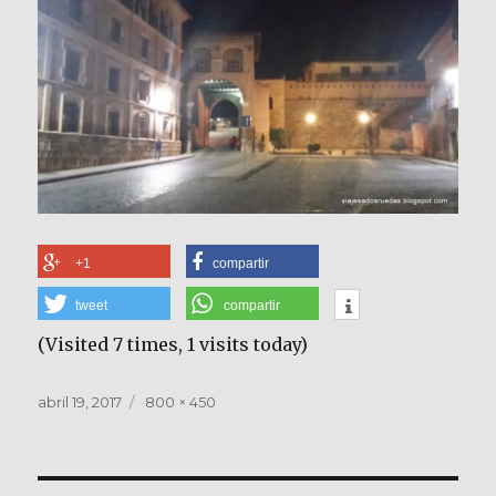
+1
compartir
tweet
compartir
(Visited 7 times, 1 visits today)
Publicado
Tamaño
abril 19, 2017
800 × 450
el
completo