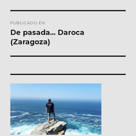
Navegación
PUBLICADO EN
de
De pasada… Daroca
(Zaragoza)
entradas