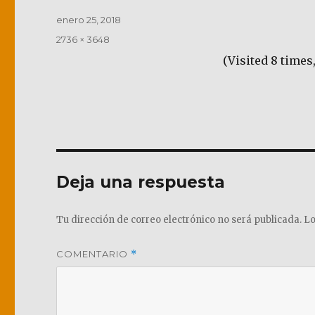
Publicado
enero 25, 2018
el
Tamaño
2736 × 3648
completo
(Visited 8 times,
Deja una respuesta
Tu dirección de correo electrónico no será publicada.
Lo
COMENTARIO
*