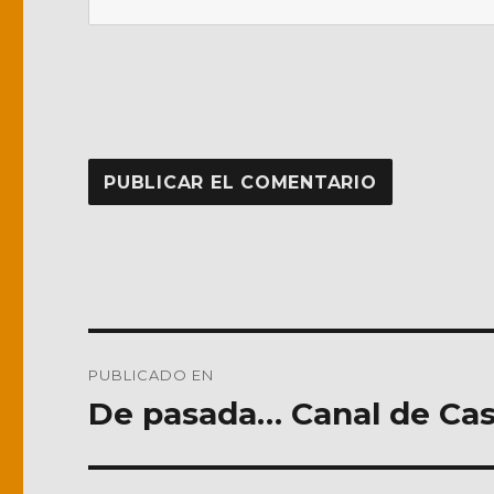
Navegación
PUBLICADO EN
de
De pasada… Canal de Cast
entradas