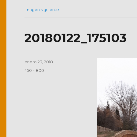
Imagen siguiente
20180122_175103
Publicado
enero 23, 2018
el
Tamaño
450 × 800
completo