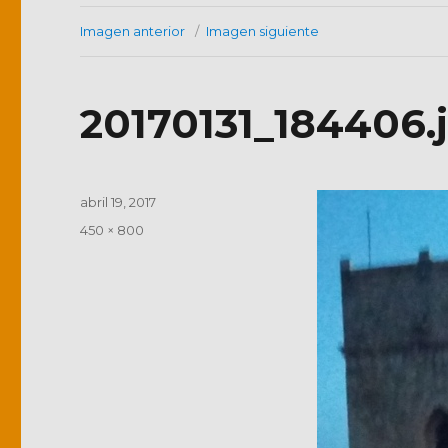
Imagen anterior
Imagen siguiente
20170131_184406.
Publicado
abril 19, 2017
el
Tamaño
450 × 800
completo