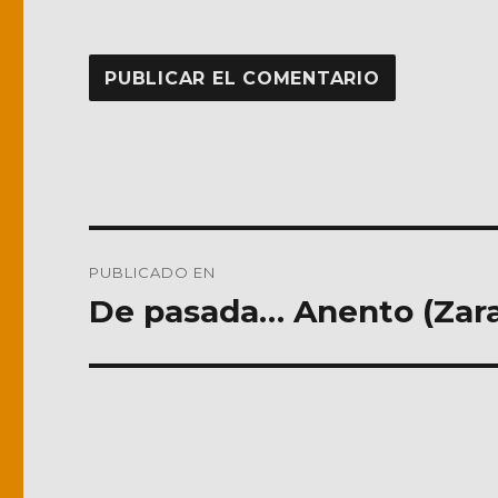
Navegación
PUBLICADO EN
de
De pasada… Anento (Zar
entradas