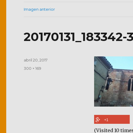
Imagen anterior
20170131_183342-
Publicado
abril 20, 2017
el
Tamaño
300 × 169
completo
+1
(Visited 10 times