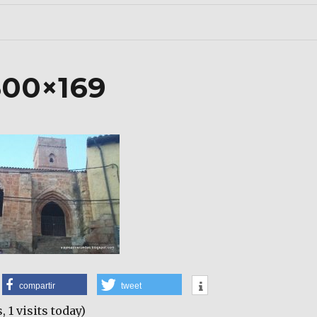
300×169
compartir
tweet
, 1 visits today)