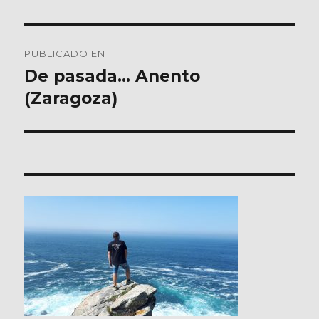
Navegación
PUBLICADO EN
de
De pasada… Anento
(Zaragoza)
entradas