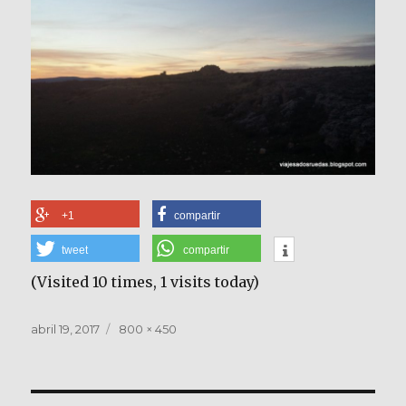
+1
compartir
tweet
compartir
(Visited 10 times, 1 visits today)
Publicado
Tamaño
abril 19, 2017
800 × 450
el
completo