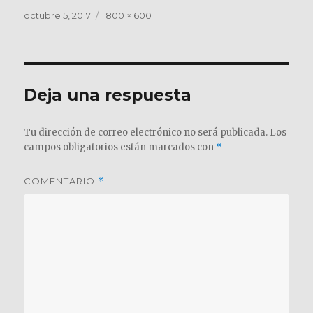
Publicado
Tamaño
octubre 5, 2017
800 × 600
el
completo
Deja una respuesta
Tu dirección de correo electrónico no será publicada.
Los
campos obligatorios están marcados con
*
COMENTARIO
*