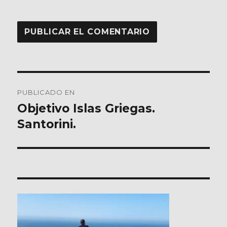
Navegación
PUBLICADO EN
de
Objetivo Islas Griegas.
Santorini.
entradas