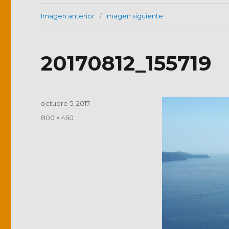
Imagen anterior
Imagen siguiente
20170812_155719
Publicado
octubre 5, 2017
el
Tamaño
800 × 450
completo