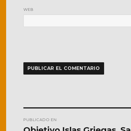
WEB
Navegación
PUBLICADO EN
de
Objetivo Islas Griegas. Sa