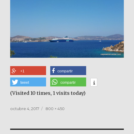
+1
compartir
tweet
compartir
(Visited 10 times, 1 visits today)
Publicado
Tamaño
octubre 4, 2017
800 × 450
el
completo