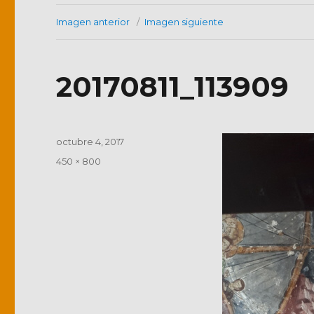
Imagen anterior
Imagen siguiente
20170811_113909
Publicado
octubre 4, 2017
el
Tamaño
450 × 800
completo