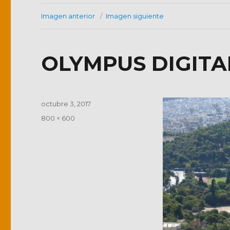
Imagen anterior
Imagen siguiente
OLYMPUS DIGIT
Publicado
octubre 3, 2017
el
Tamaño
800 × 600
completo