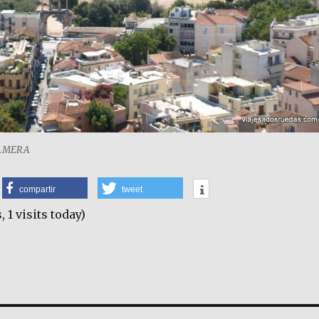
CAMERA
compartir
tweet
, 1 visits today)