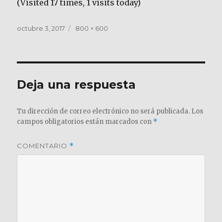
(Visited 17 times, 1 visits today)
Publicado
Tamaño
octubre 3, 2017
800 × 600
el
completo
Deja una respuesta
Tu dirección de correo electrónico no será publicada.
Los
campos obligatorios están marcados con
*
COMENTARIO
*