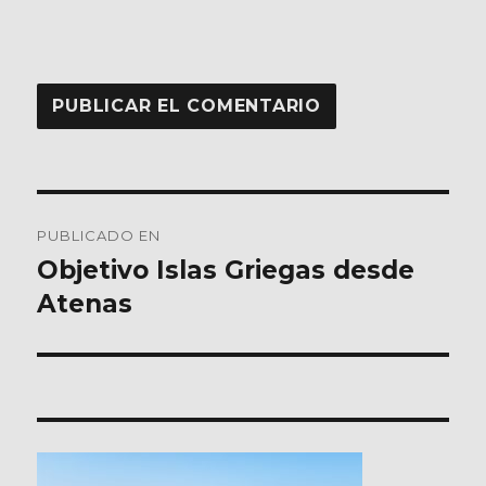
Navegación
PUBLICADO EN
de
Objetivo Islas Griegas desde
Atenas
entradas