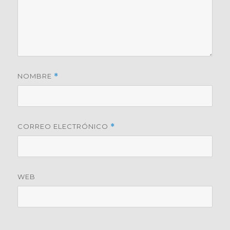
NOMBRE
*
CORREO ELECTRÓNICO
*
WEB