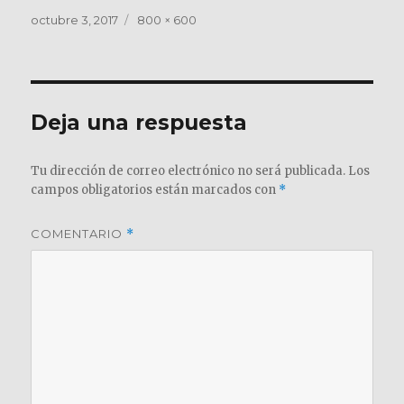
Publicado
Tamaño
octubre 3, 2017
800 × 600
el
completo
Deja una respuesta
Tu dirección de correo electrónico no será publicada.
Los
campos obligatorios están marcados con
*
COMENTARIO
*