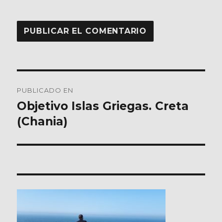
Navegación
PUBLICADO EN
de
Objetivo Islas Griegas. Creta
(Chania)
entradas