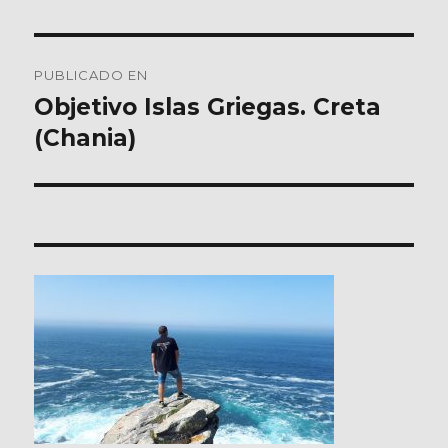
Navegación
PUBLICADO EN
de
Objetivo Islas Griegas. Creta
(Chania)
entradas