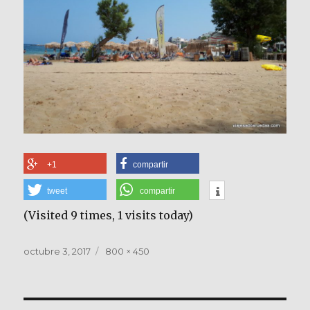
+1
compartir
tweet
compartir
(Visited 9 times, 1 visits today)
Publicado
Tamaño
octubre 3, 2017
800 × 450
el
completo