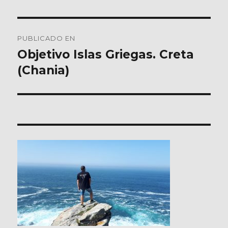
Navegación
PUBLICADO EN
de
Objetivo Islas Griegas. Creta
(Chania)
entradas