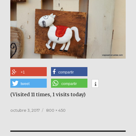
+1
compartir
tweet
compartir
(Visited 11 times, 1 visits today)
Publicado
Tamaño
octubre 3, 2017
800 × 450
el
completo