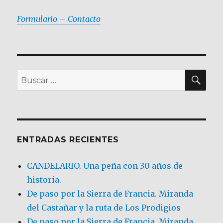
Formulario – Contacto
BU
Buscar
por:
ENTRADAS RECIENTES
CANDELARIO. Una peña con 30 años de
historia.
De paso por la Sierra de Francia. Miranda
del Castañar y la ruta de Los Prodigios
De paso por la Sierra de Francia, Miranda