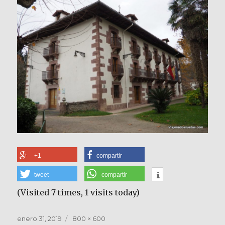
+1
compartir
tweet
compartir
(Visited 7 times, 1 visits today)
Publicado
Tamaño
enero 31, 2019
800 × 600