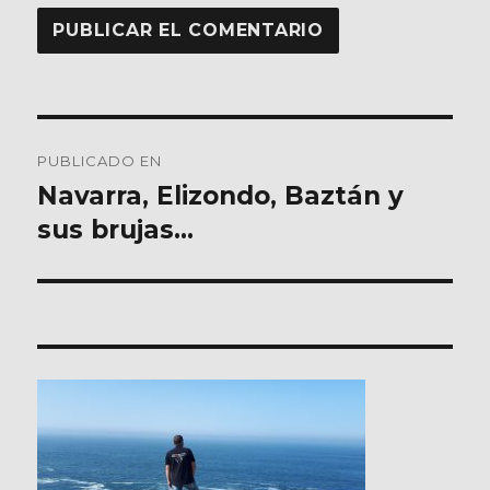
Navegación
PUBLICADO EN
de
Navarra, Elizondo, Baztán y
sus brujas…
entradas