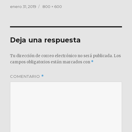
Publicado
Tamaño
enero 31, 2019
800 × 600
el
completo
Deja una respuesta
Tu dirección de correo electrónico no será publicada.
Los
campos obligatorios están marcados con
*
COMENTARIO
*