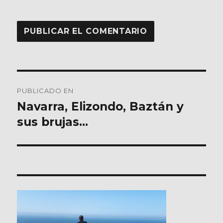
Navegación
PUBLICADO EN
de
Navarra, Elizondo, Baztán y
sus brujas…
entradas