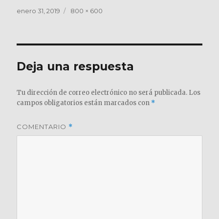
Publicado
Tamaño
enero 31, 2019
800 × 600
el
completo
Deja una respuesta
Tu dirección de correo electrónico no será publicada.
Los
campos obligatorios están marcados con
*
COMENTARIO
*