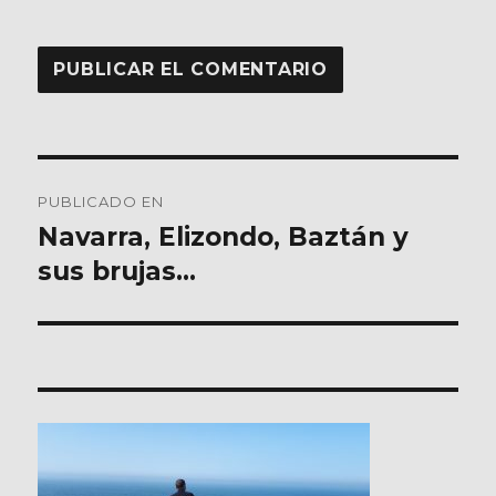
Navegación
PUBLICADO EN
de
Navarra, Elizondo, Baztán y
sus brujas…
entradas