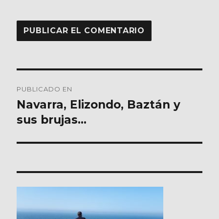
Navegación
PUBLICADO EN
de
Navarra, Elizondo, Baztán y
sus brujas…
entradas