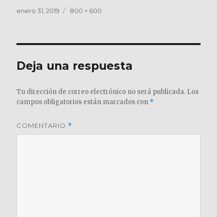
Publicado
Tamaño
enero 31, 2019
800 × 600
el
completo
Deja una respuesta
Tu dirección de correo electrónico no será publicada.
Los
campos obligatorios están marcados con
*
COMENTARIO
*