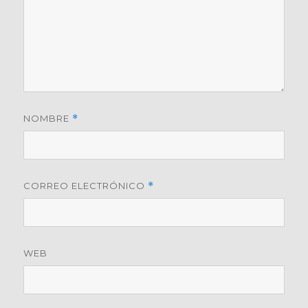
NOMBRE
*
CORREO ELECTRÓNICO
*
WEB