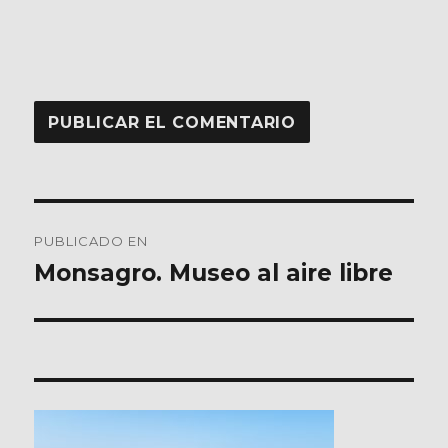
Navegación
PUBLICADO EN
de
Monsagro. Museo al aire libre
entradas