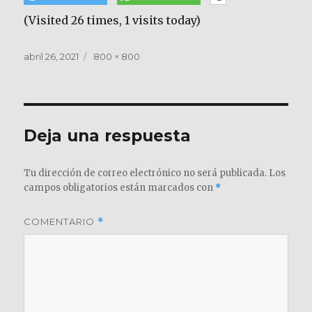
(Visited 26 times, 1 visits today)
Publicado
Tamaño
abril 26, 2021
800 × 800
el
completo
Deja una respuesta
Tu dirección de correo electrónico no será publicada.
Los
campos obligatorios están marcados con
*
COMENTARIO
*