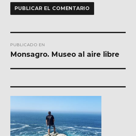
Navegación
PUBLICADO EN
de
Monsagro. Museo al aire libre
entradas