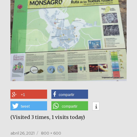
+1
compartir
tweet
compartir
(Visited 3 times, 1 visits today)
Publicado
Tamaño
abril 26, 2021
800 × 600