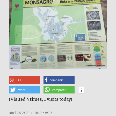
+1
compartir
tweet
compartir
(Visited 4 times, 1 visits today)
Publicado
Tamaño
abril 26, 2021
800 × 600