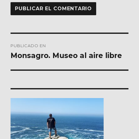
Navegación
PUBLICADO EN
de
Monsagro. Museo al aire libre
entradas