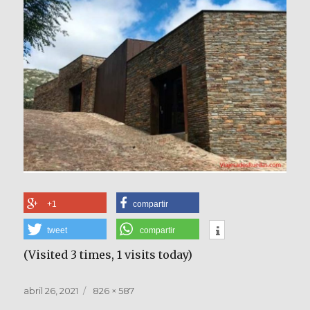
+1
compartir
tweet
compartir
(Visited 3 times, 1 visits today)
Publicado
Tamaño
abril 26, 2021
826 × 587
el
completo