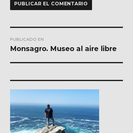
Navegación
PUBLICADO EN
de
Monsagro. Museo al aire libre
entradas