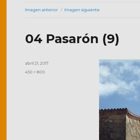
Imagen anterior
Imagen siguiente
04 Pasarón (9)
Publicado
abril 21, 2017
el
Tamaño
450 × 800
completo