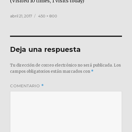
(Visited 10 times, 1 visits today)
Publicado
Tamaño
abril 21, 2017
450 × 800
el
completo
Deja una respuesta
Tu dirección de correo electrónico no será publicada.
Los
campos obligatorios están marcados con
*
COMENTARIO
*