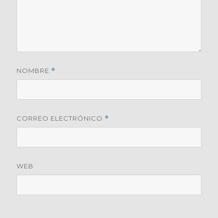
NOMBRE
*
CORREO ELECTRÓNICO
*
WEB