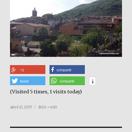
+1
compartir
tweet
compartir
(Visited 5 times, 1 visits today)
Publicado
Tamaño
abril 21, 2017
800 × 450
el
completo