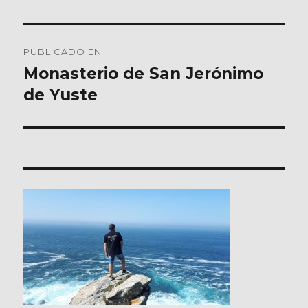
Navegación
PUBLICADO EN
de
Monasterio de San Jerónimo
de Yuste
entradas