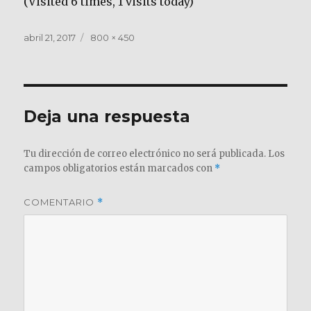
(Visited 6 times, 1 visits today)
Publicado
Tamaño
abril 21, 2017
800 × 450
el
completo
Deja una respuesta
Tu dirección de correo electrónico no será publicada.
Los
campos obligatorios están marcados con
*
COMENTARIO
*