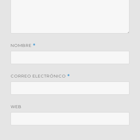
NOMBRE
*
CORREO ELECTRÓNICO
*
WEB